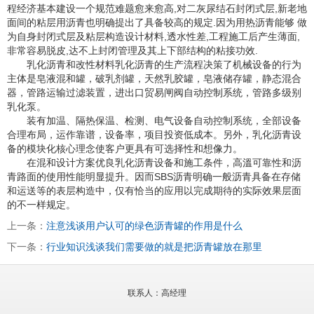
程经济基本建设一个规范难题愈来愈高,对二灰尿结石封闭式层,新老地
面间的粘层用沥青也明确提出了具备较高的规定.因为用热沥青能够 做
为自身封闭式层及粘层构造设计材料,透水性差,工程施工后产生薄面,
非常容易脱皮,达不上封闭管理及其上下部结构的粘接功效.
乳化沥青和改性材料乳化沥青的生产流程决策了机械设备的行为
主体是皂液混和罐，破乳剂罐，天然乳胶罐，皂液储存罐，静态混合
器，管路运输过滤装置，进出口贸易闸阀自动控制系统，管路多级别
乳化泵。
装有加温、隔热保温、检测、电气设备自动控制系统，全部设备
合理布局，运作靠谱，设备率，项目投资低成本。另外，乳化沥青设
备的模块化核心理念使客户更具有可选择性和想像力。
在混和设计方案优良乳化沥青设备和施工条件，高溫可靠性和沥
青路面的使用性能明显提升。因而SBS沥青明确一般沥青具备在存储
和运送等的表层构造中，仅有恰当的应用以完成期待的实际效果层面
的不一样规定。
上一条：
注意浅谈用户认可的绿色沥青罐的作用是什么
下一条：
行业知识浅谈我们需要做的就是把沥青罐放在那里
联系人：高经理