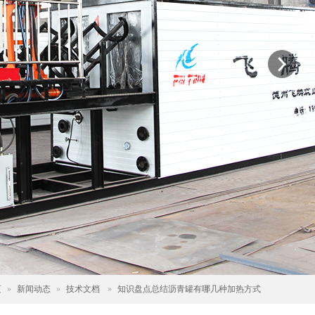
页
»
新闻动态
»
技术文档
»
知识盘点总结沥青罐有哪几种加热方式