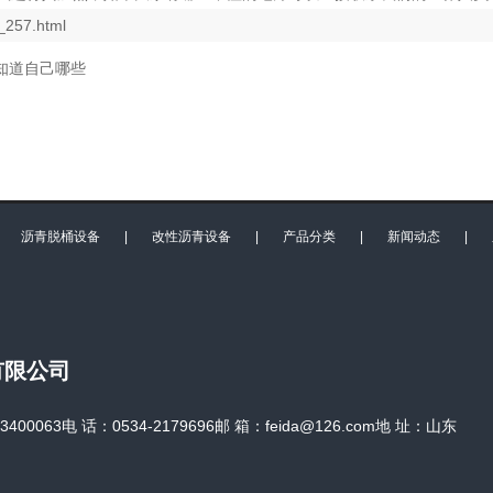
_257.html
知道自己哪些
|
沥青脱桶设备
|
改性沥青设备
|
产品分类
|
新闻动态
|
有限公司
0063电 话：0534-2179696邮 箱：feida@126.com地 址：山东