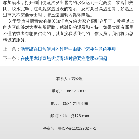
箱加满水，打开阀门使蒸汽发生器内的水位达到一定高度，将阀门关
闭。脱水完毕，注意观察温度表的指示，及时泵出高温沥青，如温度
过高又不需要示出时，请迅速启动内循环降温。
关于导热油沥青罐的相关知识点先给大家介绍到这里了，希望以上
的内容能够对大家有所帮助，感谢您的观看和支持，如果大家有哪里
不懂的或者有想要咨询的可以直接联系我们的工作人员，我们将为您
竭诚的服务。
上一条：
沥青罐在日常使用的过程中由哪些需要注意的事项
下一条：
在使用燃煤直热式沥青罐时需要注意哪些问题
联系人：高经理
手 机：13953400063
电 话：0534-2179696
邮 箱：feida@126.com
备案号：
鲁ICP备11012932号-1