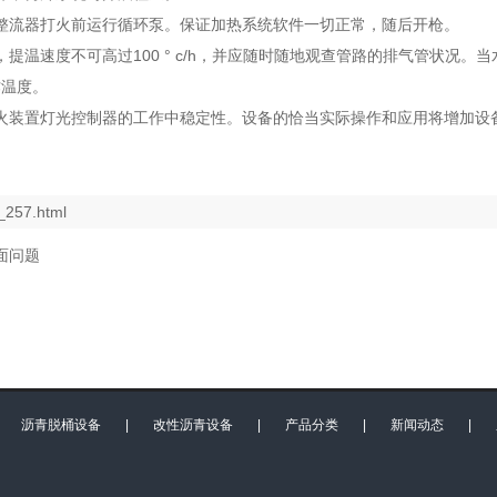
整流器打火前运行循环泵。保证加热系统软件一切正常，随后开枪。
速度不可高过100 ° c/h，并应随时随地观查管路的排气管状况。当水温升
作温度。
火装置灯光控制器的工作中稳定性。设备的恰当实际操作和应用将增加设
_257.html
面问题
|
沥青脱桶设备
|
改性沥青设备
|
产品分类
|
新闻动态
|