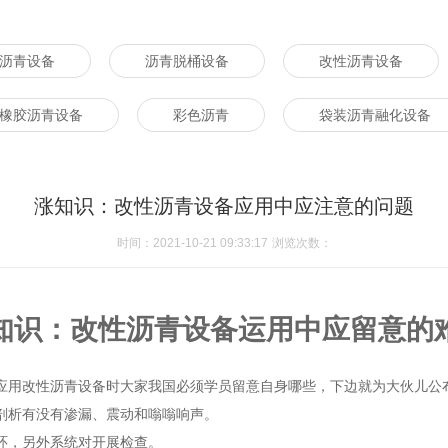
沥青设备
沥青脱桶设备
改性沥青设备
橡胶沥青设备
彩色沥青
袋装沥青融化设备
涨知识：改性沥青设备应用中应注意的问题
时间：2021-10-21 09:33:17
浏览次数：
知识：
改性沥青设备
运用中应留意的
应用
改性沥青设备
时大家我国必须学员留意自身哪些，下边就为大伙儿公
剖析有没有渗漏、震动和嗡嗡响声。
环，另外系统对开展检查。