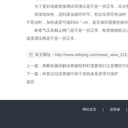
为了更好地观查玻璃试管液位是不是一切正常，应在
渐渐地加热，进到滚油循环环节。初次应用导热油时，提温
不晃动时，加热速度可做到50 ° c/h，直至做到需要的操
检查气压表截止阀门是不是一切正常。检查燃烧机点
溫度调压阀是不是一切正常。
本文网址：
http://www.sdliqing.com/news_view_215
上一篇：
果断收藏讲解沥青罐投料时需要我们注意哪些方
下一篇：
科普总结沥青罐中烘干加热体系原理与保护
返回
网站首页
|
沥青罐