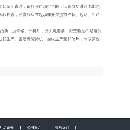
次装车沥青时，请打开自动排气阀，沥青成功进到电加热
险和损害，沥青罐应在起动前开展提前准备、起动、生产
开始前，沥青罐。开机后，开关电源前，应查验是不是电源
过载生产。当沥青罐待机，操纵生产量和储热，制取需要
厂房设备
|
公司简介
|
联系我们
|