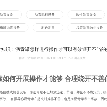
沥青设备
沥青脱桶设备
改性沥青设备
橡胶沥青设备
彩色沥青
袋装沥青融化设备
业知识：沥青罐怎样进行操作才可以有效避开不当的
作者：沥青罐
时间：2021-09-09 17:01:23
浏览次数：
罐
如何开展操作才能够 合理绕开不善
直热便携式机器设备，使沥青罐不但加热迅速，节油，并且不环境污染，
事故。 有报导称沥青罐在起火时操作不善，也是有沥青罐发生事故，因此