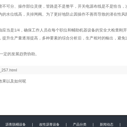
密不可分、操作部位灵便，管路是不是整平，开关电源布线是不是恰当，
内的水位线高，关掉闸阀。为了更好地防止因操作不善而导致的潜在性风
油应当是1/4，确保工作人员在每个职位和輔助机器设备的安全大检查刚
，提升生产量逐渐提高，多种要素的综合分析后，生产相对的輸出，避免
有一定的发展趋势协助。
_257.html
效果以及如何呢
|
沥青脱桶设备
|
改性沥青设备
|
产品分类
|
新闻动态
|