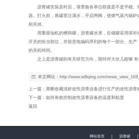
沥青罐安裝及时后，请查验各单位联接是不是平稳、
器。打火前，将罐里注满水，开启闸阀，使燃气蒸汽锅炉
和关掉。
用重柴油机的槽和罐，沥青罐水准，在储罐采用填补
开关的恰当部位，并留意电编码序列的每个一部分。生产
的关机時间。
之上是沥青罐的有关研究方向，期待对大伙儿能够 
本文网址：
http://www.sdliqing.com/news_view_169
上一篇：
果断收藏浅析改性沥青设备进行生产的改性沥青
下一篇：
如何有效控制改性沥青设备的温度和粘度
返回
网站首页
|
沥青罐